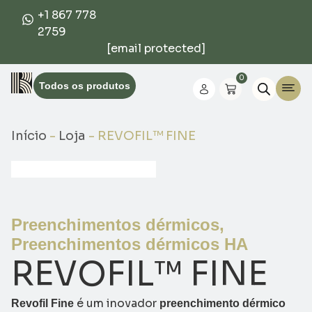
+1 867 778
2759
[email protected]
0
Todos os produtos
Início
-
Loja
-
REVOFIL™ FINE
Preenchimentos dérmicos
,
Preenchimentos dérmicos HA
REVOFIL™ FINE
é um inovador
Revofil Fine
preenchimento dérmico