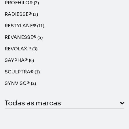
PROFHILO®
(2)
RADIESSE®
(3)
RESTYLANE®
(11)
REVANESSE®
(5)
REVOLAX™
(3)
SAYPHA®
(6)
SCULPTRA®
(1)
SYNVISC®
(2)
Todas as marcas