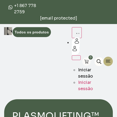
+1 867 778
2759
[email protected]
Todos os produtos
0
Iniciar
sessão
Iniciar
sessão
PLASMOLIFTING™