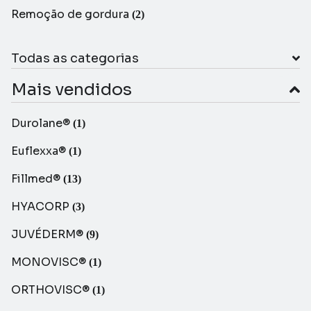
Remoção de gordura
(2)
Todas as categorias
Mais vendidos
Durolane®
(1)
Euflexxa®
(1)
Fillmed®
(13)
HYACORP
(3)
JUVÉDERM®
(9)
MONOVISC®
(1)
ORTHOVISC®
(1)