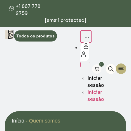
+1 867 778
2759
[email protected]
Todos os produtos
0
Iniciar
sessão
Iniciar
sessão
Início
-
Quem somos