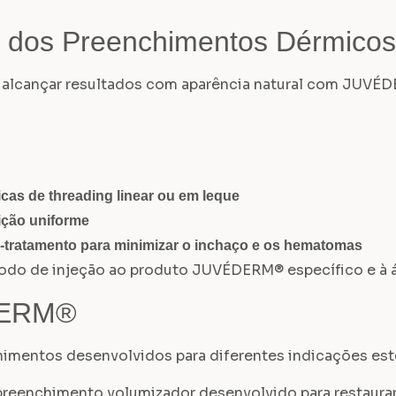
ão dos Preenchimentos Dérmi
ra alcançar resultados com aparência natural com JUV
cas de threading linear ou em leque
ição uniforme
-tratamento para minimizar o inchaço e os hematomas
do de injeção ao produto JUVÉDERM® específico e à áre
DERM®
mentos desenvolvidos para diferentes indicações esté
nchimento volumizador desenvolvido para restaurar a