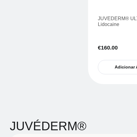
JUVEDERM® ULT
Lidocaine
€
160.00
Adicionar 
JUVÉDERM®