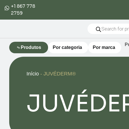
+1 867 778
2759
P
Produtos
Por categoria
Por marca
Início
-
JUVÉDERM®
JUVÉDE