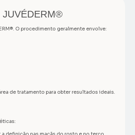
cos JUVÉDERM®
ÉDERM®. O procedimento geralmente envolve:
a de tratamento para obter resultados ideais.
ticas:
 definição nas maçãs do rosto e no terço