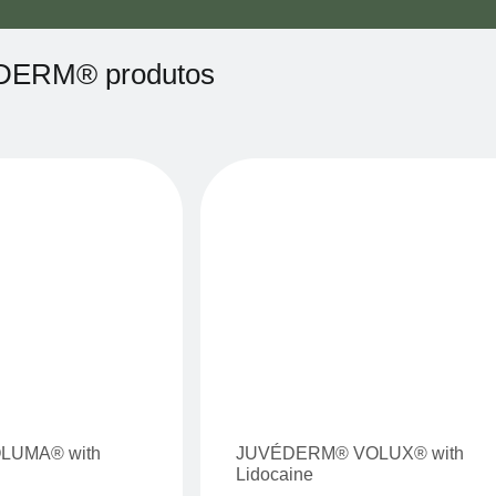
DERM® produtos
LUMA® with
JUVÉDERM® VOLUX® with
Lidocaine