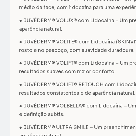
médio da face, com lidocaína para uma experiên
● JUVÉDERM® VOLUX® com Lidocaína – Um preench
aparência natural.
● JUVÉDERM® VOLITE® com Lidocaína (SKINVIVE™)
rosto e no pescoço, com suavidade duradoura.
● JUVÉDERM® VOLIFT® com Lidocaína – Um preen
resultados suaves com maior conforto.
● JUVÉDERM® VOLIFT® RETOUCH com Lidocaína 
resultados consistentes e de aparência natural.
● JUVÉDERM® VOLBELLA® com Lidocaína – Um pre
e definição subtis.
● JUVÉDERM® ULTRA SMILE – Um preenchimento es
aparência natural.