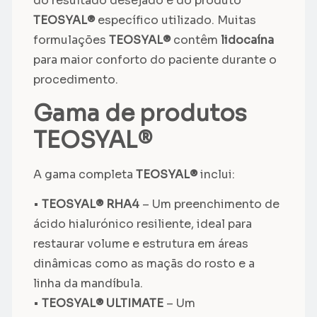
do resultado desejado e do produto
TEOSYAL®
específico utilizado. Muitas
formulações
TEOSYAL®
contêm
lidocaína
para maior conforto do paciente durante o
procedimento.
Gama de produtos
TEOSYAL®
A gama completa
TEOSYAL®
inclui:
•
TEOSYAL® RHA4
– Um preenchimento de
ácido hialurónico resiliente, ideal para
restaurar volume e estrutura em áreas
dinâmicas como as maçãs do rosto e a
linha da mandíbula.
•
TEOSYAL® ULTIMATE
– Um