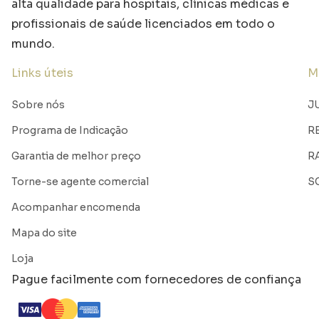
alta qualidade para hospitais, clínicas médicas e
profissionais de saúde licenciados em todo o
mundo.
Links úteis
M
Sobre nós
J
Programa de Indicação
R
Garantia de melhor preço
R
Torne-se agente comercial
S
Acompanhar encomenda
Mapa do site
Loja
Pague facilmente com fornecedores de confiança