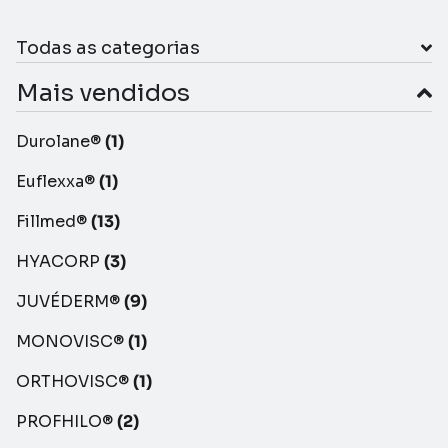
Todas as categorias
Mais vendidos
Durolane®
(1)
Euflexxa®
(1)
Fillmed®
(13)
HYACORP
(3)
JUVÉDERM®
(9)
MONOVISC®
(1)
ORTHOVISC®
(1)
PROFHILO®
(2)